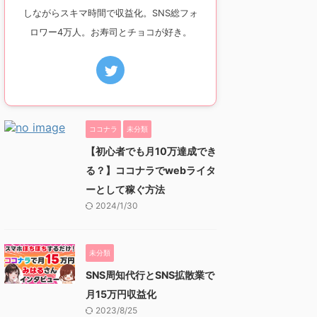
しながらスキマ時間で収益化。SNS総フォ
ロワー4万人。お寿司とチョコが好き。
ココナラ
未分類
【初心者でも月10万達成でき
る？】ココナラでwebライタ
ーとして稼ぐ方法
2024/1/30
未分類
SNS周知代行とSNS拡散業で
月15万円収益化
2023/8/25